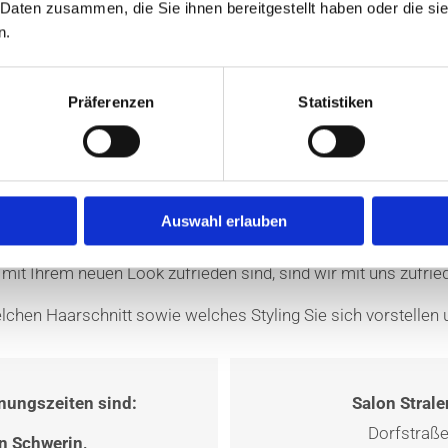
 Daten zusammen, die Sie ihnen bereitgestellt haben oder die s
n.
Präferenzen
Statistiken
Über unsere Friseursalons
Auswahl erlauben
n im Mittelpunkt. Ihnen einen exzellenten Service anzubieten,
 mit Ihrem neuen Look zufrieden sind, sind wir mit uns zufrie
lchen Haarschnitt sowie welches Styling Sie sich vorstellen u
nungszeiten sind:
Salon Strale
Dorfstraß
n Schwerin,